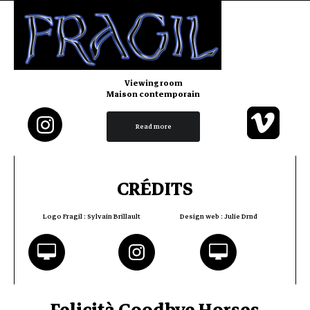
CONTACT
Sacha Rey
rey.sacha06@gmail.com
Viewing room
Maison contemporain
Read more
CRÉDITS
Logo Fragil : Sylvain Brillault
Design web : Julie Drnd