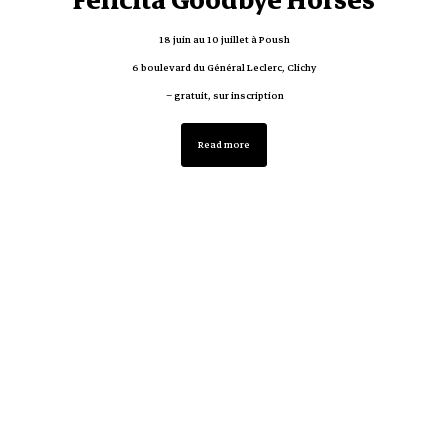
Felicità Goodbye Horses
18 juin au 10 juillet à Poush
6 boulevard du Général Leclerc, Clichy
– gratuit, sur inscription
Read more