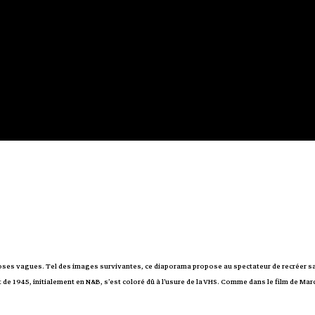
choses vagues. Tel des images survivantes, ce diaporama propose au spectateur de recréer sa 
 de 1945, initialement en N&B, s’est coloré dû à l’usure de la VHS. Comme dans le film de Marc