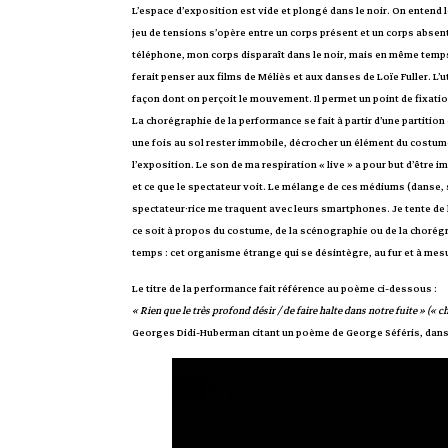
L’espace d’exposition est vide et plongé dans le noir. On entend l
jeu de tensions s’opère entre un corps présent et un corps absen
téléphone, mon corps disparaît dans le noir, mais en même temps c’
ferait penser aux films de Méliès et aux danses de Loïe Fuller. L’
façon dont on perçoit le mouvement. Il permet un point de fixation,
La chorégraphie de la performance se fait à partir d’une partition 
une fois au sol rester immobile, décrocher un élément du costume
l’exposition. Le son de ma respiration « live » a pour but d’être 
et ce que le spectateur voit. Le mélange de ces médiums (danse, s
spectateur·rice me traquent avec leurs smartphones. Je tente de 
ce soit à propos du costume, de la scénographie ou de la chorégr
temps : cet organisme étrange qui se désintègre, au fur et à me
Le titre de la performance fait référence au poème ci-dessous :
« Rien que le très profond désir / de faire halte dans notre fuite » (« c
Georges Didi-Huberman citant un poème de George Séféris, dans «