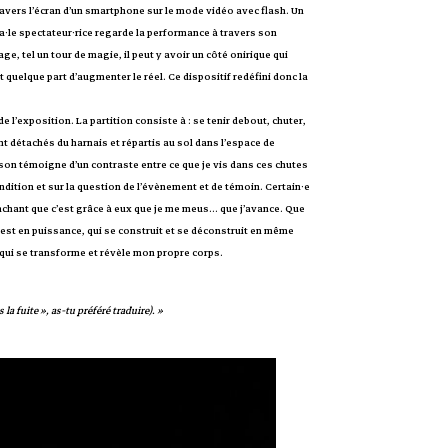
travers l’écran d’un smartphone sur le mode vidéo avec flash. Un
a·le spectateur·rice regarde la performance à travers son
e, tel un tour de magie, il peut y avoir un côté onirique qui
 quelque part d’augmenter le réel. Ce dispositif redéfini donc la
e l’exposition. La partition consiste à : se tenir debout, chuter,
 détachés du harnais et répartis au sol dans l’espace de
e son témoigne d’un contraste entre ce que je vis dans ces chutes
ndition et sur la question de l’évènement et de témoin. Certain·e
sachant que c’est grâce à eux que je me meus… que j’avance. Que
 est en puissance, qui se construit et se déconstruit en même
qui se transforme et révèle mon propre corps.
la fuite », as-tu préféré traduire). »