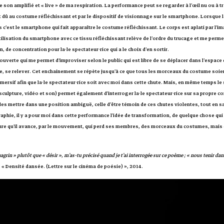
e son amplifié et « live » de ma respiration. La performance peut se regarder à l’œil nu ou à 
t dû au costume réfléchissant et par le dispositif de visionnage sur le smartphone. Lorsque l
est le smartphone qui fait apparaître le costume réfléchissant. Le corps est aplati par l’imag
utilisation du smartphone avec ce tissu réfléchissant relève de l’ordre du trucage et me permet
 de concentration pour la·le spectateur·rice qui a le choix d’en sortir.
ouverte qui me permet d’improviser selon le public qui est libre de se déplacer dans l’espace d
, se relever. Cet enchainement se répète jusqu’à ce que tous les morceaux du costume soient
immersif afin que la·le spectateur·rice soit avec moi dans cette chute. Mais, en même temps l
culpture, vidéo et son) permet également d’interroger la·le spectateur·rice sur sa propre co
les mettre dans une position ambiguë, celle d’être témoin de ces chutes violentes, tout en 
aphie, il y a pour moi dans cette performance l’idée de transformation, de quelque chose qui
sure qu’il avance, par le mouvement, qui perd ses membres, des morceaux du costumes, mais 
hagrin » plutôt que « désir », m’as-tu précisé quand je t’ai interrogée sur ce poème ; « nous tenir dans 
 Densité dansée. (Lettre sur le cinéma de poésie) », 2014.