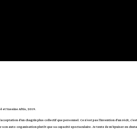
̂ et Yassine Aftis, 2019.
acceptation d’un chagrin plus collectif que personnel. Ce n’est pas l’invention d’un récit, c’
par son auto-organisation plutôt que sa capacité spectaculaire. Je tente de m’épuiser en chut